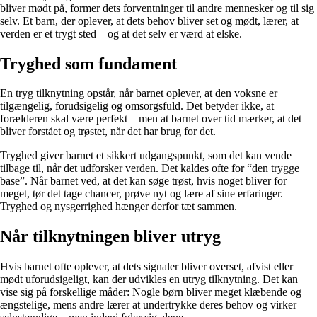
bliver mødt på, former dets forventninger til andre mennesker og til sig
selv. Et barn, der oplever, at dets behov bliver set og mødt, lærer, at
verden er et trygt sted – og at det selv er værd at elske.
Tryghed som fundament
En tryg tilknytning opstår, når barnet oplever, at den voksne er
tilgængelig, forudsigelig og omsorgsfuld. Det betyder ikke, at
forælderen skal være perfekt – men at barnet over tid mærker, at det
bliver forstået og trøstet, når det har brug for det.
Tryghed giver barnet et sikkert udgangspunkt, som det kan vende
tilbage til, når det udforsker verden. Det kaldes ofte for “den trygge
base”. Når barnet ved, at det kan søge trøst, hvis noget bliver for
meget, tør det tage chancer, prøve nyt og lære af sine erfaringer.
Tryghed og nysgerrighed hænger derfor tæt sammen.
Når tilknytningen bliver utryg
Hvis barnet ofte oplever, at dets signaler bliver overset, afvist eller
mødt uforudsigeligt, kan der udvikles en utryg tilknytning. Det kan
vise sig på forskellige måder: Nogle børn bliver meget klæbende og
ængstelige, mens andre lærer at undertrykke deres behov og virker