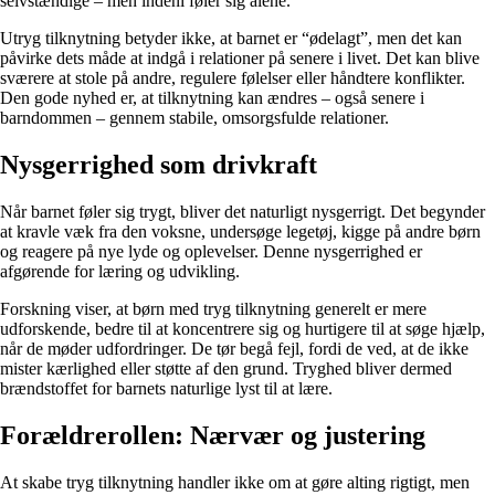
selvstændige – men indeni føler sig alene.
Utryg tilknytning betyder ikke, at barnet er “ødelagt”, men det kan
påvirke dets måde at indgå i relationer på senere i livet. Det kan blive
sværere at stole på andre, regulere følelser eller håndtere konflikter.
Den gode nyhed er, at tilknytning kan ændres – også senere i
barndommen – gennem stabile, omsorgsfulde relationer.
Nysgerrighed som drivkraft
Når barnet føler sig trygt, bliver det naturligt nysgerrigt. Det begynder
at kravle væk fra den voksne, undersøge legetøj, kigge på andre børn
og reagere på nye lyde og oplevelser. Denne nysgerrighed er
afgørende for læring og udvikling.
Forskning viser, at børn med tryg tilknytning generelt er mere
udforskende, bedre til at koncentrere sig og hurtigere til at søge hjælp,
når de møder udfordringer. De tør begå fejl, fordi de ved, at de ikke
mister kærlighed eller støtte af den grund. Tryghed bliver dermed
brændstoffet for barnets naturlige lyst til at lære.
Forældrerollen: Nærvær og justering
At skabe tryg tilknytning handler ikke om at gøre alting rigtigt, men