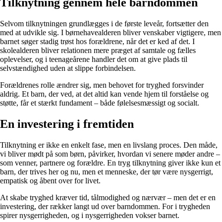
Tilknytning gennem hele barndommen
Selvom tilknytningen grundlægges i de første leveår, fortsætter den
med at udvikle sig. I børnehavealderen bliver venskaber vigtigere, men
barnet søger stadig trøst hos forældrene, når det er ked af det. I
skolealderen bliver relationen mere præget af samtale og fælles
oplevelser, og i teenageårene handler det om at give plads til
selvstændighed uden at slippe forbindelsen.
Forældrenes rolle ændrer sig, men behovet for tryghed forsvinder
aldrig. Et barn, der ved, at det altid kan vende hjem til forståelse og
støtte, får et stærkt fundament – både følelsesmæssigt og socialt.
En investering i fremtiden
Tilknytning er ikke en enkelt fase, men en livslang proces. Den måde,
vi bliver mødt på som børn, påvirker, hvordan vi senere møder andre –
som venner, partnere og forældre. En tryg tilknytning giver ikke kun et
barn, der trives her og nu, men et menneske, der tør være nysgerrigt,
empatisk og åbent over for livet.
At skabe tryghed kræver tid, tålmodighed og nærvær – men det er en
investering, der rækker langt ud over barndommen. For i trygheden
spirer nysgerrigheden, og i nysgerrigheden vokser barnet.