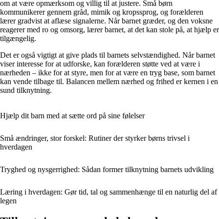
om at være opmærksom og villig til at justere. Små børn
kommunikerer gennem gråd, mimik og kropssprog, og forælderen
lærer gradvist at aflæse signalerne. Når barnet græder, og den voksne
reagerer med ro og omsorg, lærer barnet, at det kan stole på, at hjælp er
tilgængelig.
Det er også vigtigt at give plads til barnets selvstændighed. Når barnet
viser interesse for at udforske, kan forælderen støtte ved at være i
nærheden – ikke for at styre, men for at være en tryg base, som barnet
kan vende tilbage til. Balancen mellem nærhed og frihed er kernen i en
sund tilknytning.
Hjælp dit barn med at sætte ord på sine følelser
Små ændringer, stor forskel: Rutiner der styrker børns trivsel i
hverdagen
Tryghed og nysgerrighed: Sådan former tilknytning barnets udvikling
Læring i hverdagen: Gør tid, tal og sammenhænge til en naturlig del af
legen