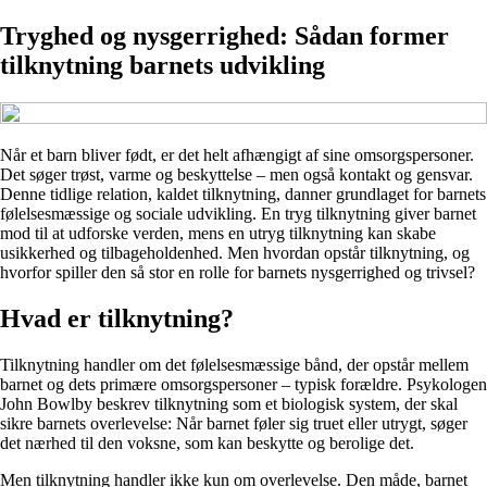
Tryghed og nysgerrighed: Sådan former
tilknytning barnets udvikling
Når et barn bliver født, er det helt afhængigt af sine omsorgspersoner.
Det søger trøst, varme og beskyttelse – men også kontakt og gensvar.
Denne tidlige relation, kaldet tilknytning, danner grundlaget for barnets
følelsesmæssige og sociale udvikling. En tryg tilknytning giver barnet
mod til at udforske verden, mens en utryg tilknytning kan skabe
usikkerhed og tilbageholdenhed. Men hvordan opstår tilknytning, og
hvorfor spiller den så stor en rolle for barnets nysgerrighed og trivsel?
Hvad er tilknytning?
Tilknytning handler om det følelsesmæssige bånd, der opstår mellem
barnet og dets primære omsorgspersoner – typisk forældre. Psykologen
John Bowlby beskrev tilknytning som et biologisk system, der skal
sikre barnets overlevelse: Når barnet føler sig truet eller utrygt, søger
det nærhed til den voksne, som kan beskytte og berolige det.
Men tilknytning handler ikke kun om overlevelse. Den måde, barnet