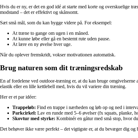
Hvis du er ny, er det en god idé at starte med korte og overskuelige 
modstand – det er effektivt og skånsomt.
Sæt små mål, som du kan bygge videre på. For eksempel:
At træne to gange om ugen i en måned.
At kunne løbe eller gå en bestemt rute uden pause.
At lære en ny øvelse hver uge.
Når du oplever fremskridt, vokser motivationen automatisk.
Brug naturen som dit træningsredskab
En af fordelene ved outdoor-træning er, at du kan bruge omgivelserne ak
elastik eller en lille kettlebell med, hvis du vil variere din træning.
Her er et par idéer:
Trappeløb:
Find en trappe i nærheden og løb op og ned i interva
Parkcirkel:
Lav en runde med 5–6 øvelser (fx squats, planke, h
Skovtur med styrke:
Kombinér en gåtur med små stop, hvor du 
Det behøver ikke være perfekt – det vigtigste er, at du bevæger dig og h