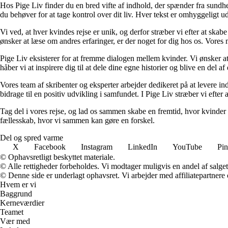
Hos Pige Liv finder du en bred vifte af indhold, der spænder fra sundhed o
du behøver for at tage kontrol over dit liv. Hver tekst er omhyggeligt u
Vi ved, at hver kvindes rejse er unik, og derfor stræber vi efter at skab
ønsker at læse om andres erfaringer, er der noget for dig hos os. Vores m
Pige Liv eksisterer for at fremme dialogen mellem kvinder. Vi ønsker a
håber vi at inspirere dig til at dele dine egne historier og blive en del af
Vores team af skribenter og eksperter arbejder dedikeret på at levere ind
bidrage til en positiv udvikling i samfundet. I Pige Liv stræber vi efter 
Tag del i vores rejse, og lad os sammen skabe en fremtid, hvor kvinder k
fællesskab, hvor vi sammen kan gøre en forskel.
Del og spred varme
X
Facebook
Instagram
LinkedIn
YouTube
Pin
© Ophavsretligt beskyttet materiale.
© Alle rettigheder forbeholdes. Vi modtager muligvis en andel af salget,
© Denne side er underlagt ophavsret. Vi arbejder med affiliatepartnere 
Hvem er vi
Baggrund
Kerneværdier
Teamet
Vær med