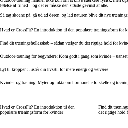
Outdoor-træning handler ikke kun om at blive stærkere fysisk, men også 
følelse af frihed – og det er måske den største gevinst af alle.
Så tag skoene på, gå ud ad døren, og lad naturen blive dit nye træningsr
Hvad er CrossFit? En introduktion til den populære træningsform for k
Find dit træningsfællesskab – sådan vælger du det rigtige hold for kvin
Outdoor-træning for begyndere: Kom godt i gang som kvinde – uanset 
Lyt til kroppen: Justér din livsstil for mere energi og velvære
Kvinder og træning: Myter og fakta om hormonelle forskelle og træni
Hvad er CrossFit? En introduktion til den
Find dit træning
populære træningsform for kvinder
det rigtige hold 