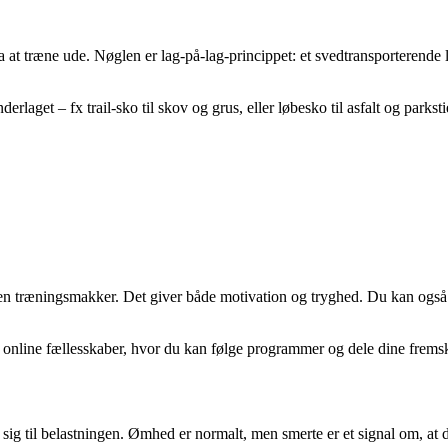
 at træne ude. Nøglen er lag-på-lag-princippet: et svedtransporterende la
rlaget – fx trail-sko til skov og grus, eller løbesko til asfalt og parksti
 en træningsmakker. Det giver både motivation og tryghed. Du kan også 
er online fællesskaber, hvor du kan følge programmer og dele dine fremsk
 sig til belastningen. Ømhed er normalt, men smerte er et signal om, at d