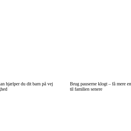
dan hjælper du dit barn på vej
Brug pauserne klogt – få mere e
ghed
til familien senere