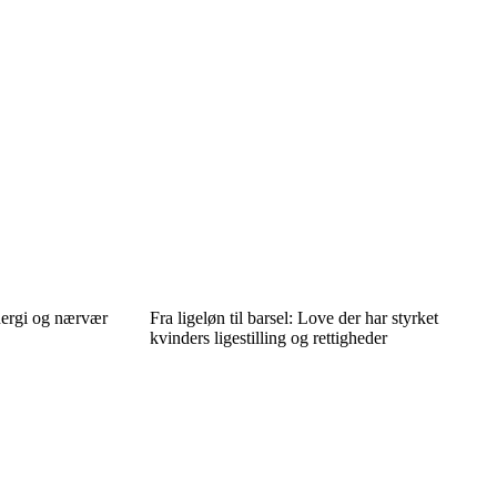
nergi og nærvær
Fra ligeløn til barsel: Love der har styrket
kvinders ligestilling og rettigheder