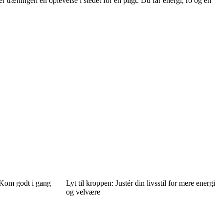
 træningen en oplevelse i stedet for en pligt. Du får energi, ro og en
 Kom godt i gang
Lyt til kroppen: Justér din livsstil for mere energi
og velvære