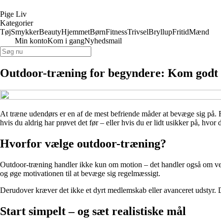
Pige Liv
Kategorier
Tøj
Smykker
Beauty
Hjemmet
Børn
Fitness
Trivsel
Bryllup
Fritid
Mænd
Min konto
Kom i gang
Nyhedsmail
Outdoor-træning for begyndere: Kom godt i
At træne udendørs er en af de mest befriende måder at bevæge sig på. Fr
hvis du aldrig har prøvet det før – eller hvis du er lidt usikker på, hv
Hvorfor vælge outdoor-træning?
Outdoor-træning handler ikke kun om motion – det handler også om velvæ
og øge motivationen til at bevæge sig regelmæssigt.
Derudover kræver det ikke et dyrt medlemskab eller avanceret udstyr. Du
Start simpelt – og sæt realistiske mål