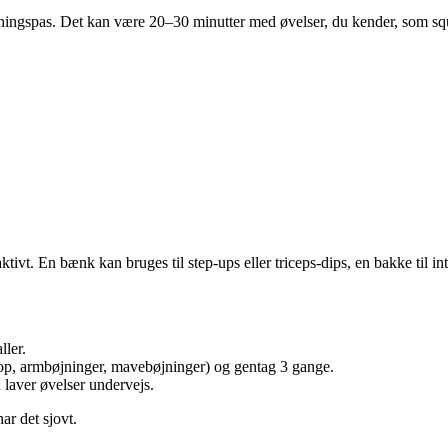
træningspas. Det kan være 20–30 minutter med øvelser, du kender, som 
tivt. En bænk kan bruges til step-ups eller triceps-dips, en bakke til i
ller.
op, armbøjninger, mavebøjninger) og gentag 3 gange.
laver øvelser undervejs.
ar det sjovt.