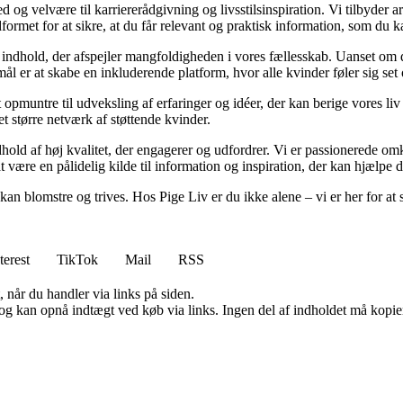
g velvære til karriererådgivning og livsstilsinspiration. Vi tilbyder arti
dformet for at sikre, at du får relevant og praktisk information, som du 
e indhold, der afspejler mangfoldigheden i vores fællesskab. Uanset om du 
ål er at skabe en inkluderende platform, hvor alle kvinder føler sig set 
t opmuntre til udveksling af erfaringer og idéer, der kan berige vores
 et større netværk af støttende kvinder.
hold af høj kvalitet, der engagerer og udfordrer. Vi er passionerede omkr
at være en pålidelig kilde til information og inspiration, der kan hjælpe 
an blomstre og trives. Hos Pige Liv er du ikke alene – vi er her for at s
terest
TikTok
Mail
RSS
 når du handler via links på siden.
og kan opnå indtægt ved køb via links. Ingen del af indholdet må kopiere