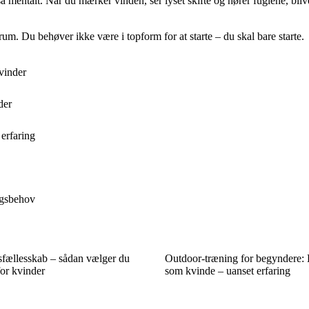
mentalt. Når du mærker vinden, ser lyset skifte og hører fuglene, bliver
um. Du behøver ikke være i topform for at starte – du skal bare starte.
vinder
der
erfaring
ngsbehov
sfællesskab – sådan vælger du
Outdoor-træning for begyndere:
for kvinder
som kvinde – uanset erfaring