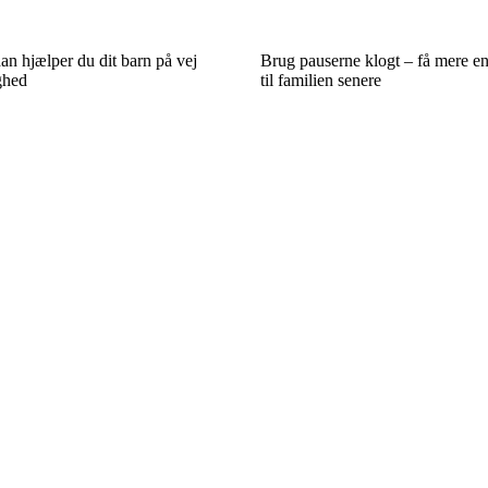
dan hjælper du dit barn på vej
Brug pauserne klogt – få mere e
ghed
til familien senere