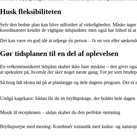
Husk fleksibiliteten
Selv den bedste plan kan blive udfordret af virkeligheden. Måske tager fo
koordinatorer kender de vigtigste tidspunkter, men også har frihed til at
Det kan være en god idé at udpege én person – fx en ven eller søskende
Gør tidsplanen til en del af oplevelsen
En velkommunikeret tidsplan skaber ikke bare struktur – den giver også
at spekulere på, hvornår der sker noget næste gang. For jer som brudepar
Så brug lidt ekstra tid på at planlægge og dele dagens program. Det er e
Undgå kagekaos: Sådan får du en bryllupskage, der holder hele dagen
Musik til receptionen – sådan skaber du den perfekte stemning
Bryllupsrejse med mening: Kombinér romantik med kultur- og naturopl