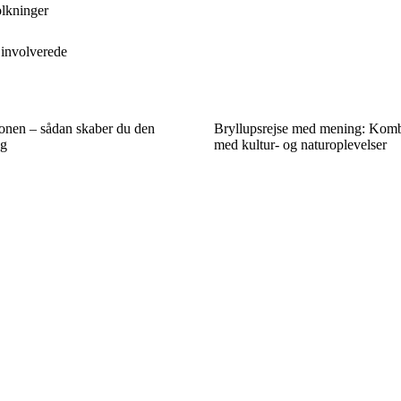
olkninger
 involverede
ionen – sådan skaber du den
Bryllupsrejse med mening: Komb
ng
med kultur- og naturoplevelser