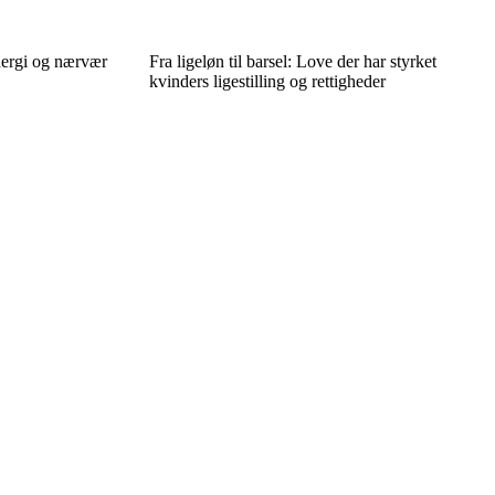
nergi og nærvær
Fra ligeløn til barsel: Love der har styrket
kvinders ligestilling og rettigheder