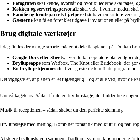
Fotografen
skal kende, hvornår og hvor billederne skal tages, og
Køkken og serveringspersonale
skal vide, hvornår maden skal s
Familie og brudeparrets hjælpere
bør have en kortere version, 
Gæsterne
kan få en forenklet udgave i invitationen eller på bry
Brug digitale værktøjer
I dag findes der mange smarte måder at dele tidsplanen på. Du kan bru
Google Docs eller Sheets
, hvor du kan opdatere planen løbende, 
Bryllupsapps
som Wedbox, The Knot eller Bridebook, der gør de
En bryllupshjemmeside
, hvor gæsterne kan finde programmet, 
Det vigtigste er, at planen er let tilgængelig – og at alle ved, hvor de ka
Undgå kagekaos: Sådan får du en bryllupskage, der holder hele dagen
Musik til receptionen – sådan skaber du den perfekte stemning
Bryllupsrejse med mening: Kombinér romantik med kultur- og naturopl
At skære bryllupskagen sammen: Tradition, symbolik og moderne fort