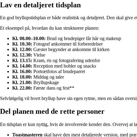
Lav en detaljeret tidsplan
En god bryllupstidsplan er både realistisk og detaljeret. Den skal give e
Et eksempel på, hvordan du kan strukturere planen:
Kl. 08.00–10.00:
Brud og brudepiger får hår og makeup
Kl. 10.30:
Fotograf ankommer til forberedelser
Kl. 12.00:
Gæster begynder at ankomme til kirken
Kl. 12.30:
Vielse
Kl. 13.15:
Kram, ris og fotografering udenfor
Kl. 14.00:
Reception med bobler og snacks
Kl. 16.00:
Portrætfotos af brudeparret
Kl. 18.00:
Middag og taler
Kl. 21.00:
Bryllupskage
Kl. 22.00:
Første dans og fest**
Selvfølgelig vil hvert bryllup have sin egen rytme, men en sådan oversi
Del planen med de rette personer
En tidsplan er kun nyttig, hvis de involverede kender den. Overvej at lave
Toastmasteren
skal have den mest detaljerede version, med præci