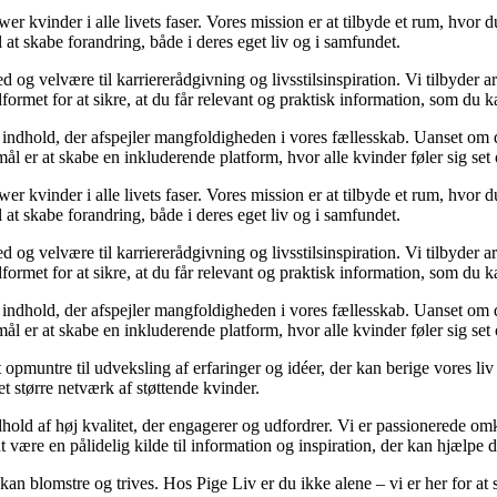
er kvinder i alle livets faser. Vores mission er at tilbyde et rum, hvor
 at skabe forandring, både i deres eget liv og i samfundet.
g velvære til karriererådgivning og livsstilsinspiration. Vi tilbyder arti
dformet for at sikre, at du får relevant og praktisk information, som du 
e indhold, der afspejler mangfoldigheden i vores fællesskab. Uanset om du 
ål er at skabe en inkluderende platform, hvor alle kvinder føler sig set 
er kvinder i alle livets faser. Vores mission er at tilbyde et rum, hvor
 at skabe forandring, både i deres eget liv og i samfundet.
g velvære til karriererådgivning og livsstilsinspiration. Vi tilbyder arti
dformet for at sikre, at du får relevant og praktisk information, som du 
e indhold, der afspejler mangfoldigheden i vores fællesskab. Uanset om du 
ål er at skabe en inkluderende platform, hvor alle kvinder føler sig set 
t opmuntre til udveksling af erfaringer og idéer, der kan berige vores
 et større netværk af støttende kvinder.
hold af høj kvalitet, der engagerer og udfordrer. Vi er passionerede omkr
at være en pålidelig kilde til information og inspiration, der kan hjælpe 
an blomstre og trives. Hos Pige Liv er du ikke alene – vi er her for at s