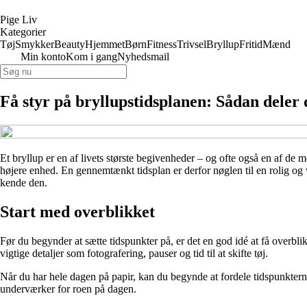
Pige Liv
Kategorier
Tøj
Smykker
Beauty
Hjemmet
Børn
Fitness
Trivsel
Bryllup
Fritid
Mænd
Min konto
Kom i gang
Nyhedsmail
Få styr på bryllupstidsplanen: Sådan deler
Et bryllup er en af livets største begivenheder – og ofte også en af de
højere enhed. En gennemtænkt tidsplan er derfor nøglen til en rolig og v
kende den.
Start med overblikket
Før du begynder at sætte tidspunkter på, er det en god idé at få overbl
vigtige detaljer som fotografering, pauser og tid til at skifte tøj.
Når du har hele dagen på papir, kan du begynde at fordele tidspunkterne
underværker for roen på dagen.