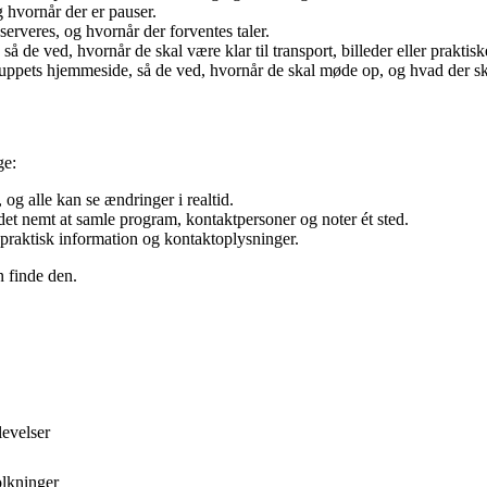
 hvornår der er pauser.
erveres, og hvornår der forventes taler.
så de ved, hvornår de skal være klar til transport, billeder eller praktis
lluppets hjemmeside, så de ved, hvornår de skal møde op, og hvad der ske
ge:
og alle kan se ændringer i realtid.
t nemt at samle program, kontaktpersoner og noter ét sted.
praktisk information og kontaktoplysninger.
n finde den.
evelser
olkninger