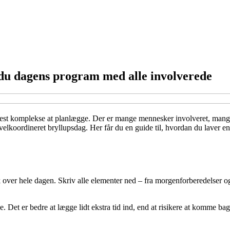
 du dagens program med alle involverede
 mest komplekse at planlægge. Der er mange mennesker involveret, mange 
elkoordineret bryllupsdag. Her får du en guide til, hvordan du laver en 
ik over hele dagen. Skriv alle elementer ned – fra morgenforberedelser o
. Det er bedre at lægge lidt ekstra tid ind, end at risikere at komme b