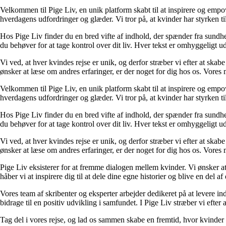
Velkommen til Pige Liv, en unik platform skabt til at inspirere og empow
hverdagens udfordringer og glæder. Vi tror på, at kvinder har styrken til
Hos Pige Liv finder du en bred vifte af indhold, der spænder fra sundhed o
du behøver for at tage kontrol over dit liv. Hver tekst er omhyggeligt u
Vi ved, at hver kvindes rejse er unik, og derfor stræber vi efter at skab
ønsker at læse om andres erfaringer, er der noget for dig hos os. Vores m
Velkommen til Pige Liv, en unik platform skabt til at inspirere og empow
hverdagens udfordringer og glæder. Vi tror på, at kvinder har styrken til
Hos Pige Liv finder du en bred vifte af indhold, der spænder fra sundhed o
du behøver for at tage kontrol over dit liv. Hver tekst er omhyggeligt u
Vi ved, at hver kvindes rejse er unik, og derfor stræber vi efter at skab
ønsker at læse om andres erfaringer, er der noget for dig hos os. Vores m
Pige Liv eksisterer for at fremme dialogen mellem kvinder. Vi ønsker a
håber vi at inspirere dig til at dele dine egne historier og blive en del af
Vores team af skribenter og eksperter arbejder dedikeret på at levere ind
bidrage til en positiv udvikling i samfundet. I Pige Liv stræber vi efter 
Tag del i vores rejse, og lad os sammen skabe en fremtid, hvor kvinder k