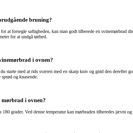
forudgående bruning?
for at forsegle saftigheden, kan man godt tilberede en svinemørbrad di
eter for at undgå tørhed.
svinemørbrad i ovnen?
du starte med at rids sværen med en skarp kniv og gnid den derefter g
ve sprød og knasende.
en mørbrad i ovnen?
ka 180 grader. Ved denne temperatur kan mørbraden tilberedes jævnt og