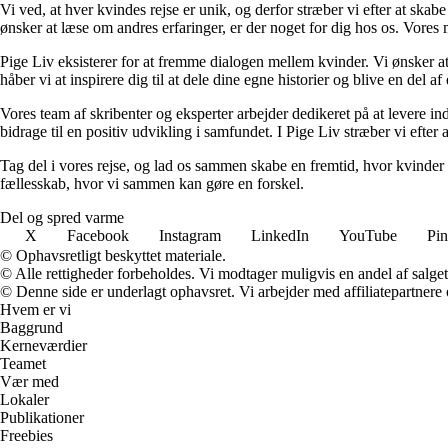
Vi ved, at hver kvindes rejse er unik, og derfor stræber vi efter at skab
ønsker at læse om andres erfaringer, er der noget for dig hos os. Vores m
Pige Liv eksisterer for at fremme dialogen mellem kvinder. Vi ønsker a
håber vi at inspirere dig til at dele dine egne historier og blive en del af
Vores team af skribenter og eksperter arbejder dedikeret på at levere ind
bidrage til en positiv udvikling i samfundet. I Pige Liv stræber vi efter 
Tag del i vores rejse, og lad os sammen skabe en fremtid, hvor kvinder k
fællesskab, hvor vi sammen kan gøre en forskel.
Del og spred varme
X
Facebook
Instagram
LinkedIn
YouTube
Pin
© Ophavsretligt beskyttet materiale.
© Alle rettigheder forbeholdes. Vi modtager muligvis en andel af salget,
© Denne side er underlagt ophavsret. Vi arbejder med affiliatepartnere 
Hvem er vi
Baggrund
Kerneværdier
Teamet
Vær med
Lokaler
Publikationer
Freebies