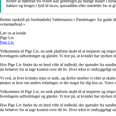
Rester af mørbrad fra ovnen kan genbruges på mange måder i forskel
hakkes og bruges i fyld til tacos, quesadillas eller omeletter for at g
Bedste opskrift på Snobrødsdej Valdemarsro
•
Pandekager: En guide ti
svinemørbrad
•
Lær os at kende
Pige Liv
Pige Liv
Velkommen til Pige Liv, en unik platform skabt til at inspirere og empow
hverdagens udfordringer og glæder. Vi tror på, at kvinder har styrken til
Hos Pige Liv finder du en bred vifte af indhold, der spænder fra sundhed o
du behøver for at tage kontrol over dit liv. Hver tekst er omhyggeligt u
Vi ved, at hver kvindes rejse er unik, og derfor stræber vi efter at skab
ønsker at læse om andres erfaringer, er der noget for dig hos os. Vores m
Velkommen til Pige Liv, en unik platform skabt til at inspirere og empow
hverdagens udfordringer og glæder. Vi tror på, at kvinder har styrken til
Hos Pige Liv finder du en bred vifte af indhold, der spænder fra sundhed o
du behøver for at tage kontrol over dit liv. Hver tekst er omhyggeligt u