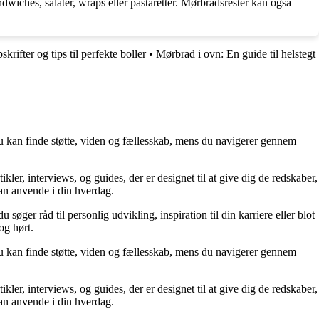
wiches, salater, wraps eller pastaretter. Mørbradsrester kan også
krifter og tips til perfekte boller
•
Mørbrad i ovn: En guide til helstegt
 du kan finde støtte, viden og fællesskab, mens du navigerer gennem
kler, interviews, og guides, der er designet til at give dig de redskaber,
kan anvende i din hverdag.
søger råd til personlig udvikling, inspiration til din karriere eller blot
og hørt.
 du kan finde støtte, viden og fællesskab, mens du navigerer gennem
kler, interviews, og guides, der er designet til at give dig de redskaber,
kan anvende i din hverdag.