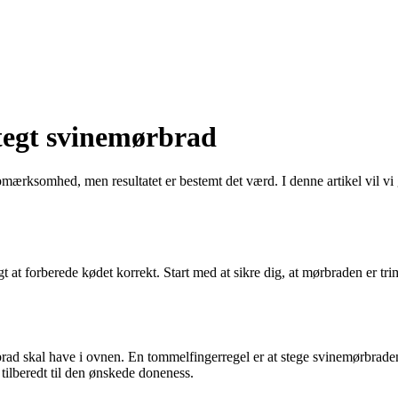
stegt svinemørbrad
mærksomhed, men resultatet er bestemt det værd. I denne artikel vil vi gu
gt at forberede kødet korrekt. Start med at sikre dig, at mørbraden er t
ørbrad skal have i ovnen. En tommelfingerregel er at stege svinemørbra
 tilberedt til den ønskede doneness.