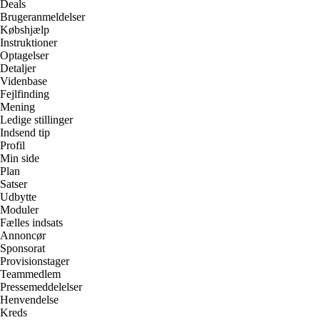
Deals
Brugeranmeldelser
Købshjælp
Instruktioner
Optagelser
Detaljer
Videnbase
Fejlfinding
Mening
Ledige stillinger
Indsend tip
Profil
Min side
Plan
Satser
Udbytte
Moduler
Fælles indsats
Annoncør
Sponsorat
Provisionstager
Teammedlem
Pressemeddelelser
Henvendelse
Kreds