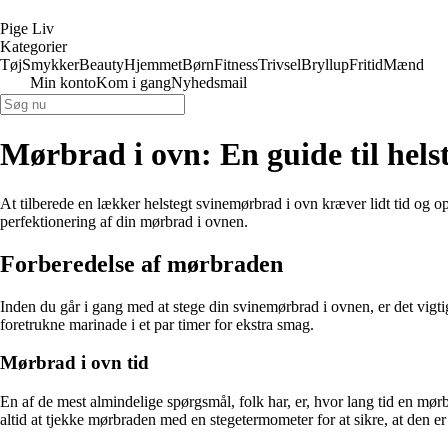
Pige Liv
Kategorier
Tøj
Smykker
Beauty
Hjemmet
Børn
Fitness
Trivsel
Bryllup
Fritid
Mænd
Min konto
Kom i gang
Nyhedsmail
Mørbrad i ovn: En guide til hel
At tilberede en lækker helstegt svinemørbrad i ovn kræver lidt tid og op
perfektionering af din mørbrad i ovnen.
Forberedelse af mørbraden
Inden du går i gang med at stege din svinemørbrad i ovnen, er det vigti
foretrukne marinade i et par timer for ekstra smag.
Mørbrad i ovn tid
En af de mest almindelige spørgsmål, folk har, er, hvor lang tid en m
altid at tjekke mørbraden med en stegetermometer for at sikre, at den er