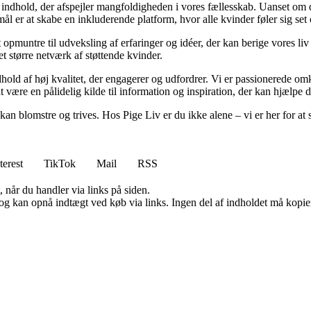
e indhold, der afspejler mangfoldigheden i vores fællesskab. Uanset om du 
ål er at skabe en inkluderende platform, hvor alle kvinder føler sig set 
t opmuntre til udveksling af erfaringer og idéer, der kan berige vores
 et større netværk af støttende kvinder.
hold af høj kvalitet, der engagerer og udfordrer. Vi er passionerede omkr
at være en pålidelig kilde til information og inspiration, der kan hjælpe 
an blomstre og trives. Hos Pige Liv er du ikke alene – vi er her for at s
terest
TikTok
Mail
RSS
 når du handler via links på siden.
og kan opnå indtægt ved køb via links. Ingen del af indholdet må kopiere