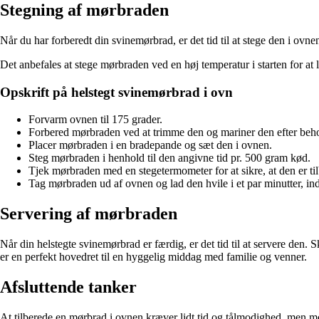
Stegning af mørbraden
Når du har forberedt din svinemørbrad, er det tid til at stege den i o
Det anbefales at stege mørbraden ved en høj temperatur i starten for at
Opskrift på helstegt svinemørbrad i ovn
Forvarm ovnen til 175 grader.
Forbered mørbraden ved at trimme den og mariner den efter beh
Placer mørbraden i en bradepande og sæt den i ovnen.
Steg mørbraden i henhold til den angivne tid pr. 500 gram kød.
Tjek mørbraden med en stegetermometer for at sikre, at den er til
Tag mørbraden ud af ovnen og lad den hvile i et par minutter, i
Servering af mørbraden
Når din helstegte svinemørbrad er færdig, er det tid til at servere den.
er en perfekt hovedret til en hyggelig middag med familie og venner.
Afsluttende tanker
At tilberede en mørbrad i ovnen kræver lidt tid og tålmodighed, men m