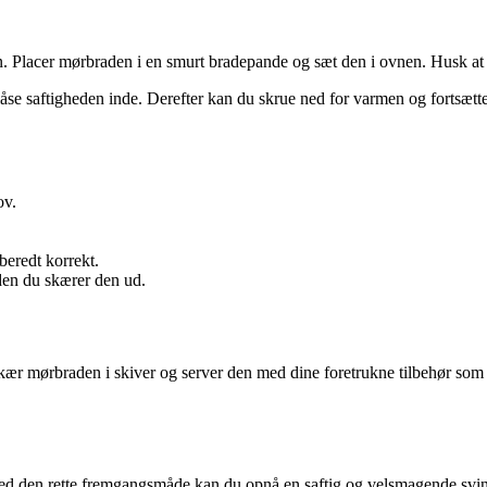
vnen. Placer mørbraden i en smurt bradepande og sæt den i ovnen. Husk a
 låse saftigheden inde. Derefter kan du skrue ned for varmen og fortsætt
ov.
beredt korrekt.
nden du skærer den ud.
 Skær mørbraden i skiver og server den med dine foretrukne tilbehør som 
ed den rette fremgangsmåde kan du opnå en saftig og velsmagende svine