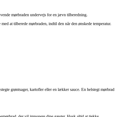
t vende mørbraden undervejs for en jævn tilberedning.
e med at tilberede mørbraden, indtil den når den ønskede temperatur.
stegte grøntsager, kartofler eller en lækker sauce. En helstegt mørbrad
mørbrad, der vil imponere dine gæster. Husk altid at tjekke