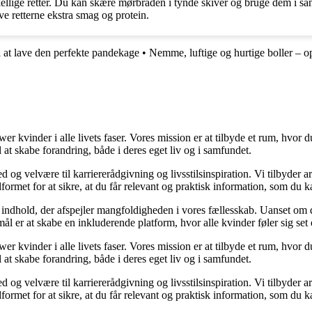
lige retter. Du kan skære mørbraden i tynde skiver og bruge dem i sand
ive retterne ekstra smag og protein.
l at lave den perfekte pandekage
•
Nemme, luftige og hurtige boller – ops
er kvinder i alle livets faser. Vores mission er at tilbyde et rum, hvor
 at skabe forandring, både i deres eget liv og i samfundet.
g velvære til karriererådgivning og livsstilsinspiration. Vi tilbyder arti
dformet for at sikre, at du får relevant og praktisk information, som du 
e indhold, der afspejler mangfoldigheden i vores fællesskab. Uanset om du 
ål er at skabe en inkluderende platform, hvor alle kvinder føler sig set 
er kvinder i alle livets faser. Vores mission er at tilbyde et rum, hvor
 at skabe forandring, både i deres eget liv og i samfundet.
g velvære til karriererådgivning og livsstilsinspiration. Vi tilbyder arti
dformet for at sikre, at du får relevant og praktisk information, som du 