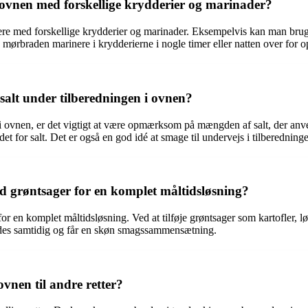
vnen med forskellige krydderier og marinader?
e med forskellige krydderier og marinader. Eksempelvis kan man bruge 
de mørbraden marinere i krydderierne i nogle timer eller natten over for 
salt under tilberedningen i ovnen?
en i ovnen, er det vigtigt at være opmærksom på mængden af salt, der an
edet for salt. Det er også en god idé at smage til undervejs i tilberednin
grøntsager for en komplet måltidsløsning?
 en komplet måltidsløsning. Ved at tilføje grøntsager som kartofler, lø
redes samtidig og får en skøn smagssammensætning.
nen til andre retter?