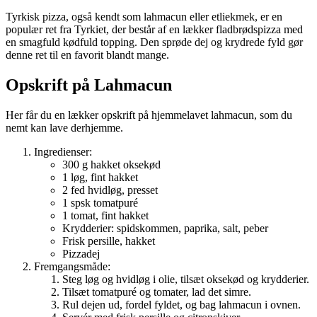
Tyrkisk pizza, også kendt som lahmacun eller etliekmek, er en
populær ret fra Tyrkiet, der består af en lækker fladbrødspizza med
en smagfuld kødfuld topping. Den sprøde dej og krydrede fyld gør
denne ret til en favorit blandt mange.
Opskrift på Lahmacun
Her får du en lækker opskrift på hjemmelavet lahmacun, som du
nemt kan lave derhjemme.
Ingredienser:
300 g hakket oksekød
1 løg, fint hakket
2 fed hvidløg, presset
1 spsk tomatpuré
1 tomat, fint hakket
Krydderier: spidskommen, paprika, salt, peber
Frisk persille, hakket
Pizzadej
Fremgangsmåde:
Steg løg og hvidløg i olie, tilsæt oksekød og krydderier.
Tilsæt tomatpuré og tomater, lad det simre.
Rul dejen ud, fordel fyldet, og bag lahmacun i ovnen.