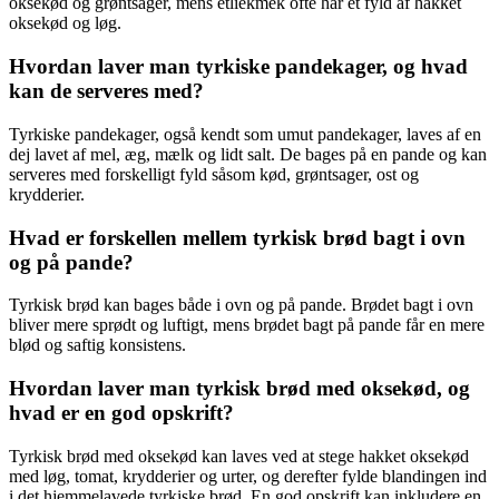
oksekød og grøntsager, mens etliekmek ofte har et fyld af hakket
oksekød og løg.
Hvordan laver man tyrkiske pandekager, og hvad
kan de serveres med?
Tyrkiske pandekager, også kendt som umut pandekager, laves af en
dej lavet af mel, æg, mælk og lidt salt. De bages på en pande og kan
serveres med forskelligt fyld såsom kød, grøntsager, ost og
krydderier.
Hvad er forskellen mellem tyrkisk brød bagt i ovn
og på pande?
Tyrkisk brød kan bages både i ovn og på pande. Brødet bagt i ovn
bliver mere sprødt og luftigt, mens brødet bagt på pande får en mere
blød og saftig konsistens.
Hvordan laver man tyrkisk brød med oksekød, og
hvad er en god opskrift?
Tyrkisk brød med oksekød kan laves ved at stege hakket oksekød
med løg, tomat, krydderier og urter, og derefter fylde blandingen ind
i det hjemmelavede tyrkiske brød. En god opskrift kan inkludere en