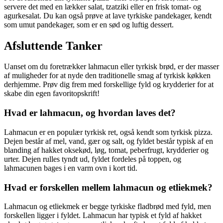
servere det med en lækker salat, tzatziki eller en frisk tomat- og
agurkesalat. Du kan også prøve at lave tyrkiske pandekager, kendt
som umut pandekager, som er en sød og luftig dessert.
Afsluttende Tanker
Uanset om du foretrækker lahmacun eller tyrkisk brød, er der masser
af muligheder for at nyde den traditionelle smag af tyrkisk køkken
derhjemme. Prøv dig frem med forskellige fyld og krydderier for at
skabe din egen favoritopskrift!
Hvad er lahmacun, og hvordan laves det?
Lahmacun er en populær tyrkisk ret, også kendt som tyrkisk pizza.
Dejen består af mel, vand, gær og salt, og fyldet består typisk af en
blanding af hakket oksekød, løg, tomat, peberfrugt, krydderier og
urter. Dejen rulles tyndt ud, fyldet fordeles på toppen, og
lahmacunen bages i en varm ovn i kort tid.
Hvad er forskellen mellem lahmacun og etliekmek?
Lahmacun og etliekmek er begge tyrkiske fladbrød med fyld, men
forskellen ligger i fyldet. Lahmacun har typisk et fyld af hakket