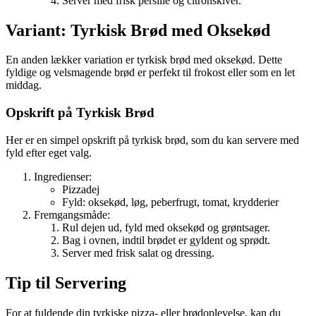
Servér med frisk persille og citronskiver.
Variant: Tyrkisk Brød med Oksekød
En anden lækker variation er tyrkisk brød med oksekød. Dette
fyldige og velsmagende brød er perfekt til frokost eller som en let
middag.
Opskrift på Tyrkisk Brød
Her er en simpel opskrift på tyrkisk brød, som du kan servere med
fyld efter eget valg.
Ingredienser:
Pizzadej
Fyld: oksekød, løg, peberfrugt, tomat, krydderier
Fremgangsmåde:
Rul dejen ud, fyld med oksekød og grøntsager.
Bag i ovnen, indtil brødet er gyldent og sprødt.
Server med frisk salat og dressing.
Tip til Servering
For at fuldende din tyrkiske pizza- eller brødoplevelse, kan du