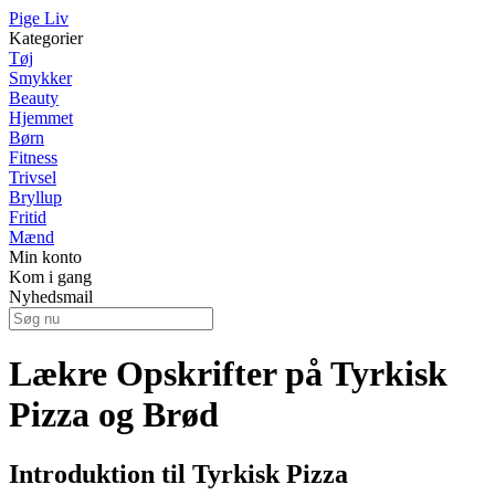
Pige Liv
Kategorier
Tøj
Smykker
Beauty
Hjemmet
Børn
Fitness
Trivsel
Bryllup
Fritid
Mænd
Min konto
Kom i gang
Nyhedsmail
Lækre Opskrifter på Tyrkisk
Pizza og Brød
Introduktion til Tyrkisk Pizza