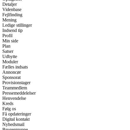
Detaljer
Videnbase
Fejlfinding
Mening
Ledige stillinger
Indsend tip
Profil
Min side
Plan
Satser
Udbytte
Moduler
Fælles indsats
Annoncør
Sponsorat
Provisionstager
Teammedlem
Pressemeddelelser
Henvendelse
Kreds
Følg os
Få opdateringer
Digital kontakt
Nyhedsmail
Brugergruppe