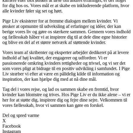
karriere eller blot ønsker at læse om andres erfaringer, er der noget
for dig hos os. Vores mål er at skabe en inkluderende platform, hvor
alle kvinder føler sig set og hørt.
Pige Liv eksisterer for at fremme dialogen mellem kvinder. Vi
ønsker at opmuntre til udveksling af erfaringer og idéer, der kan
berige vores liv og gøre os stærkere sammen. Gennem vores indhold
og fællesskab håber vi at inspirere dig til at dele dine egne historier
og blive en del af et større netværk af støttende kvinder.
Vores team af skribenter og eksperter arbejder dedikeret på at levere
indhold af høj kvalitet, der engagerer og udfordrer. Vi er
passionerede omkring kvinders rettigheder og trivsel, og vi ser det
som vores pligt at bidrage til en positiv udvikling i samfundet. I Pige
Liv stræber vi efter at være en pålidelig kilde til information og
inspiration, der kan hjælpe dig med at nå dine mål.
Tag del i vores rejse, og lad os sammen skabe en fremtid, hvor
kvinder kan blomstre og trives. Hos Pige Liv er du ikke alene – vi er
her for at støtte dig, inspirere dig og fejre dine sejre. Velkommen til
vores fællesskab, hvor vi sammen kan gøre en forskel.
Del og spred varme
X
Facebook
Instagram