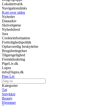
Lokalnetværk
Navigationslinks
Kort over siden
Nyheder
Dataarkiv
Skrivehjørne
Nyhedsfeed
Jura
Cookieinformation
Fortrolighedspolitik
Ophavsretlig beskyttelse
Brugsbetingelser
Tilgængelighed
Fremtidssikring
PigeLiv.dk
Lupra
info@lupra.dk
Pige Liv
Kategorier
Tøj
Smykker
Beauty
Hjemmet