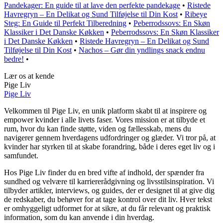
Pandekager: En guide til at lave den perfekte pandekage
•
Ristede
Havregryn – En Delikat og Sund Tilføjelse til Din Kost
•
Ribeye
Steg: En Guide til Perfekt Tilberedning
•
Peberrodssovs: En Skøn
Klassiker i Det Danske Køkken
•
Peberrodssovs: En Skøn Klassiker
i Det Danske Køkken
•
Ristede Havregryn – En Delikat og Sund
Tilføjelse til Din Kost
•
Nachos – Gør din yndlings snack endnu
bedre!
•
Lær os at kende
Pige Liv
Pige Liv
Velkommen til Pige Liv, en unik platform skabt til at inspirere og
empower kvinder i alle livets faser. Vores mission er at tilbyde et
rum, hvor du kan finde støtte, viden og fællesskab, mens du
navigerer gennem hverdagens udfordringer og glæder. Vi tror på, at
kvinder har styrken til at skabe forandring, både i deres eget liv og i
samfundet.
Hos Pige Liv finder du en bred vifte af indhold, der spænder fra
sundhed og velvære til karriererådgivning og livsstilsinspiration. Vi
tilbyder artikler, interviews, og guides, der er designet til at give dig
de redskaber, du behøver for at tage kontrol over dit liv. Hver tekst
er omhyggeligt udformet for at sikre, at du får relevant og praktisk
information, som du kan anvende i din hverdag.