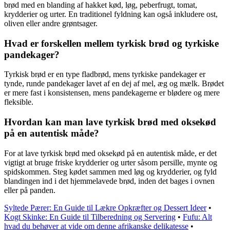
brød med en blanding af hakket kød, løg, peberfrugt, tomat,
krydderier og urter. En traditionel fyldning kan også inkludere ost,
oliven eller andre grøntsager.
Hvad er forskellen mellem tyrkisk brød og tyrkiske
pandekager?
Tyrkisk brød er en type fladbrød, mens tyrkiske pandekager er
tynde, runde pandekager lavet af en dej af mel, æg og mælk. Brødet
er mere fast i konsistensen, mens pandekagerne er blødere og mere
fleksible.
Hvordan kan man lave tyrkisk brød med oksekød
på en autentisk måde?
For at lave tyrkisk brød med oksekød på en autentisk måde, er det
vigtigt at bruge friske krydderier og urter såsom persille, mynte og
spidskommen. Steg kødet sammen med løg og krydderier, og fyld
blandingen ind i det hjemmelavede brød, inden det bages i ovnen
eller på panden.
Syltede Pærer: En Guide til Lækre Opkræfter og Dessert Ideer
•
Kogt Skinke: En Guide til Tilberedning og Servering
•
Fufu: Alt
hvad du behøver at vide om denne afrikanske delikatesse
•