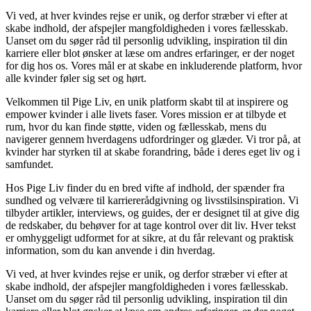
Vi ved, at hver kvindes rejse er unik, og derfor stræber vi efter at
skabe indhold, der afspejler mangfoldigheden i vores fællesskab.
Uanset om du søger råd til personlig udvikling, inspiration til din
karriere eller blot ønsker at læse om andres erfaringer, er der noget
for dig hos os. Vores mål er at skabe en inkluderende platform, hvor
alle kvinder føler sig set og hørt.
Velkommen til Pige Liv, en unik platform skabt til at inspirere og
empower kvinder i alle livets faser. Vores mission er at tilbyde et
rum, hvor du kan finde støtte, viden og fællesskab, mens du
navigerer gennem hverdagens udfordringer og glæder. Vi tror på, at
kvinder har styrken til at skabe forandring, både i deres eget liv og i
samfundet.
Hos Pige Liv finder du en bred vifte af indhold, der spænder fra
sundhed og velvære til karriererådgivning og livsstilsinspiration. Vi
tilbyder artikler, interviews, og guides, der er designet til at give dig
de redskaber, du behøver for at tage kontrol over dit liv. Hver tekst
er omhyggeligt udformet for at sikre, at du får relevant og praktisk
information, som du kan anvende i din hverdag.
Vi ved, at hver kvindes rejse er unik, og derfor stræber vi efter at
skabe indhold, der afspejler mangfoldigheden i vores fællesskab.
Uanset om du søger råd til personlig udvikling, inspiration til din