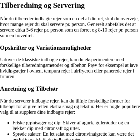
Tilberedning og Servering
Når du tilbereder indbagte rejer som en del af din ret, skal du overveje,
hvor mange rejer du skal servere pr. person. Generelt anbefales det at
servere cirka 5-6 rejer pr. person som en forret og 8-10 rejer pr. person
som en hovedret.
Opskrifter og Variationsmuligheder
Udover de klassiske indbagte rejer, kan du eksperimentere med
forskellige tilberedningsmetoder og tilbehør. Prøv for eksempel at lave
hvidløgsrejer i ovnen, tempura rejer i airfryeren eller panerede rejer i
frituren.
Anretning og Tilbehør
Når du serverer indbagte rejer, kan du tilføje forskellige former for
tilbehør for at give retten ekstra smag og tekstur. Her er nogle populære
valg til at supplere dine indbagte rejer:
Friske grøntsager og dip: Skiver af agurk, gulerødder og en
lækker dip med citronsaft og urter.
Sprøde salater: En let salat med citronvinaigrette kan være det
perfekte match til de indbagte rejer.