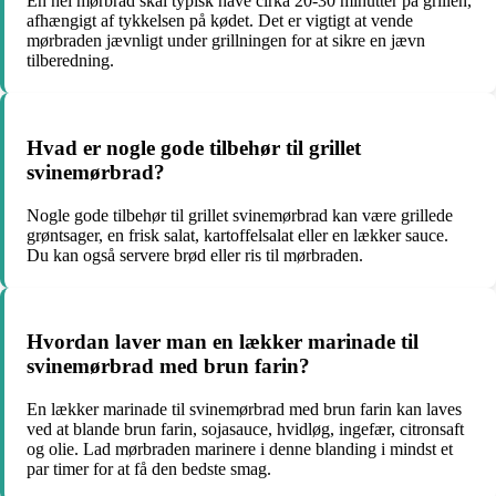
En hel mørbrad skal typisk have cirka 20-30 minutter på grillen,
afhængigt af tykkelsen på kødet. Det er vigtigt at vende
mørbraden jævnligt under grillningen for at sikre en jævn
tilberedning.
Hvad er nogle gode tilbehør til grillet
svinemørbrad?
Nogle gode tilbehør til grillet svinemørbrad kan være grillede
grøntsager, en frisk salat, kartoffelsalat eller en lækker sauce.
Du kan også servere brød eller ris til mørbraden.
Hvordan laver man en lækker marinade til
svinemørbrad med brun farin?
En lækker marinade til svinemørbrad med brun farin kan laves
ved at blande brun farin, sojasauce, hvidløg, ingefær, citronsaft
og olie. Lad mørbraden marinere i denne blanding i mindst et
par timer for at få den bedste smag.