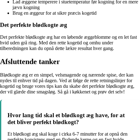
Lad æggene temperere i stuetemperatur før kogning for en mere
jævn kogning
Brug en æggeur for at sikre præcis kogetid
Det perfekte blødkogte æg
Det perfekte blødkogte æg har en løbende æggeblomme og en let fast
hvid uden grå ring. Med den rette kogetid og omhu under
tilberedningen kan du opnå dette lækre resultat hver gang.
Afsluttende tanker
Blødkogte æg er en simpel, velsmagende og nærende spise, der kan
nydes til enhver tid på dagen. Ved at følge de rette retningslinjer for
kogetid og bruge vores tips kan du skabe det perfekte blødkogte æg,
der vil glæde dine smagsløg. Så gå i køkkenet og prøv det selv!
Hvor lang tid skal et blødkogt æg have, for at
det bliver perfekt blødkogt?
Et blødkogt æg skal koge i cirka 6-7 minutter for at opnå den
perfekte konsistens med en flydende kerne og en fast hvide.