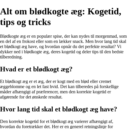
Alt om blødkogte æg: Kogetid,
tips og tricks
Blødkogte æg er en populær spise, der kan nydes til morgenmad, som
en del af en frokost eller som en lækker snack. Men hvor lang tid skal
et blødkogt æg have, og hvordan opnår du det perfekte resultat? Vi
dykker ned i blødkogte æg, deres kogetid og deler tips til den bedste
tilberedning.
Hvad er et blødkogt æg?
Et blødkogt æg er et æg, der er kogt med en blød eller cremet
æggeblomme og en let fast hvid. Det kan tilberedes på forskellige
måder afhængigt af præferencer, men den korrekte kogetid er
afgørende for det ønskede resultat.
Hvor lang tid skal et blødkogt æg have?
Den korrekte kogetid for et blødkogt æg varierer afhængigt af,
hvordan du foretrækker det. Her er en generel retningslinje for