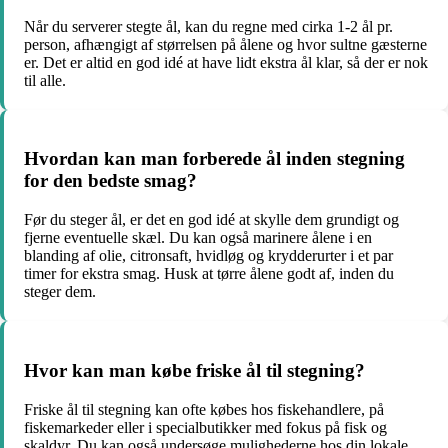
Når du serverer stegte ål, kan du regne med cirka 1-2 ål pr.
person, afhængigt af størrelsen på ålene og hvor sultne gæsterne
er. Det er altid en god idé at have lidt ekstra ål klar, så der er nok
til alle.
Hvordan kan man forberede ål inden stegning
for den bedste smag?
Før du steger ål, er det en god idé at skylle dem grundigt og
fjerne eventuelle skæl. Du kan også marinere ålene i en
blanding af olie, citronsaft, hvidløg og krydderurter i et par
timer for ekstra smag. Husk at tørre ålene godt af, inden du
steger dem.
Hvor kan man købe friske ål til stegning?
Friske ål til stegning kan ofte købes hos fiskehandlere, på
fiskemarkeder eller i specialbutikker med fokus på fisk og
skaldyr. Du kan også undersøge mulighederne hos din lokale