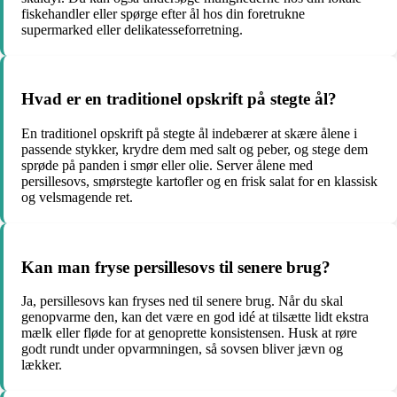
fiskehandler eller spørge efter ål hos din foretrukne
supermarked eller delikatesseforretning.
Hvad er en traditionel opskrift på stegte ål?
En traditionel opskrift på stegte ål indebærer at skære ålene i
passende stykker, krydre dem med salt og peber, og stege dem
sprøde på panden i smør eller olie. Server ålene med
persillesovs, smørstegte kartofler og en frisk salat for en klassisk
og velsmagende ret.
Kan man fryse persillesovs til senere brug?
Ja, persillesovs kan fryses ned til senere brug. Når du skal
genopvarme den, kan det være en god idé at tilsætte lidt ekstra
mælk eller fløde for at genoprette konsistensen. Husk at røre
godt rundt under opvarmningen, så sovsen bliver jævn og
lækker.