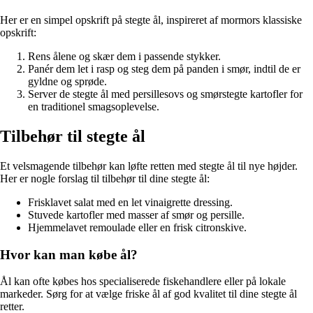
Her er en simpel opskrift på stegte ål, inspireret af mormors klassiske
opskrift:
Rens ålene og skær dem i passende stykker.
Panér dem let i rasp og steg dem på panden i smør, indtil de er
gyldne og sprøde.
Server de stegte ål med persillesovs og smørstegte kartofler for
en traditionel smagsoplevelse.
Tilbehør til stegte ål
Et velsmagende tilbehør kan løfte retten med stegte ål til nye højder.
Her er nogle forslag til tilbehør til dine stegte ål:
Frisklavet salat med en let vinaigrette dressing.
Stuvede kartofler med masser af smør og persille.
Hjemmelavet remoulade eller en frisk citronskive.
Hvor kan man købe ål?
Ål kan ofte købes hos specialiserede fiskehandlere eller på lokale
markeder. Sørg for at vælge friske ål af god kvalitet til dine stegte ål
retter.