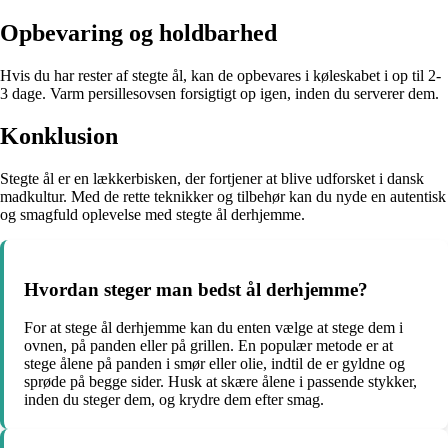
Opbevaring og holdbarhed
Hvis du har rester af stegte ål, kan de opbevares i køleskabet i op til 2-
3 dage. Varm persillesovsen forsigtigt op igen, inden du serverer dem.
Konklusion
Stegte ål er en lækkerbisken, der fortjener at blive udforsket i dansk
madkultur. Med de rette teknikker og tilbehør kan du nyde en autentisk
og smagfuld oplevelse med stegte ål derhjemme.
Hvordan steger man bedst ål derhjemme?
For at stege ål derhjemme kan du enten vælge at stege dem i
ovnen, på panden eller på grillen. En populær metode er at
stege ålene på panden i smør eller olie, indtil de er gyldne og
sprøde på begge sider. Husk at skære ålene i passende stykker,
inden du steger dem, og krydre dem efter smag.