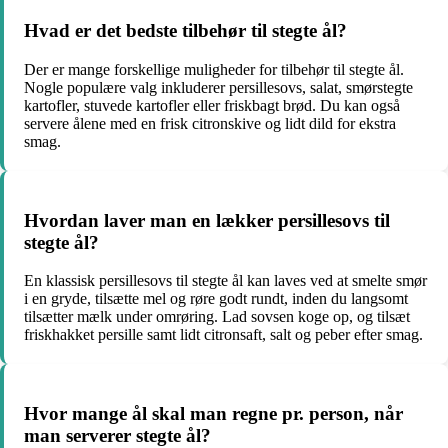
Hvad er det bedste tilbehør til stegte ål?
Der er mange forskellige muligheder for tilbehør til stegte ål.
Nogle populære valg inkluderer persillesovs, salat, smørstegte
kartofler, stuvede kartofler eller friskbagt brød. Du kan også
servere ålene med en frisk citronskive og lidt dild for ekstra
smag.
Hvordan laver man en lækker persillesovs til
stegte ål?
En klassisk persillesovs til stegte ål kan laves ved at smelte smør
i en gryde, tilsætte mel og røre godt rundt, inden du langsomt
tilsætter mælk under omrøring. Lad sovsen koge op, og tilsæt
friskhakket persille samt lidt citronsaft, salt og peber efter smag.
Hvor mange ål skal man regne pr. person, når
man serverer stegte ål?